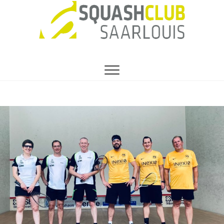
SEIT 1991 DER VEREIN FÜR HOBBY- UND
1. Squashclub
PROFISQUASHER
Saarlouis e.V.