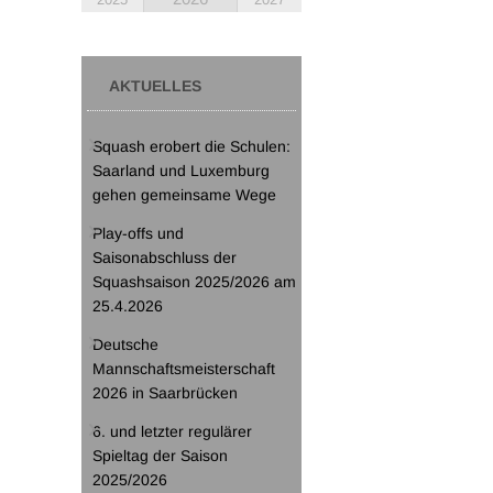
AKTUELLES
Squash erobert die Schulen:
Saarland und Luxemburg
gehen gemeinsame Wege
Play-offs und
Saisonabschluss der
Squashsaison 2025/2026 am
25.4.2026
Deutsche
Mannschaftsmeisterschaft
2026 in Saarbrücken
6. und letzter regulärer
Spieltag der Saison
2025/2026