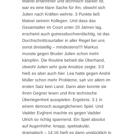
Matvei erfahrener und technisch stärker ist,
war es eine klare Sache für ihn, obwohl sich
Julien nach Kräften wehrte. 3 Punkte ließ
Matvei seinem Kollegen. Und dass das
Gesamtalter im Court unter 20 Jahren lag,
erscheint auch guinessbuchverdächtig, ist das
Durchschnittcourtalter in aller Regel bei uns
sonst dreistellig – mindestens!!!! Markus
musste gegen Bruder Julien schon mehr
kämpfen. Die Routine behielt die Überhand,
obwohl Julien sehr gute Ansätze zeigte. 3:0
hieß es aber auch hier. Lea hatte gegen André
Müller schon mehr Probleme, sah vor allem im
ersten Satz kein Land. Dann aber konnte sie
ihren Gegner lesen und ihre technische
Überlegenheit ausspielen. Ergebnis: 3:1 in
einem dennoch ausgeglichenen Spiel. Und
Vadder Evgheni machte es gegen Vadder
Ulrich so richtig spannend. Ein Spiel absolut
auf Augenhöhe: knapp, spektakulär,
dramatisch – 14:16 hieß es dann unglücklich in