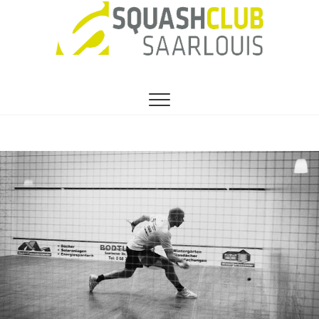
SEIT 1991 DER VEREIN FÜR HOBBY- UND
1. Squashclub
PROFISQUASHER
Saarlouis e.V.