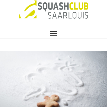
SEIT 1991 DER VEREIN FÜR HOBBY- UND
1. Squashclub
PROFISQUASHER
Saarlouis e.V.