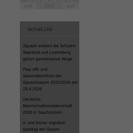
2026
2025
2027
AKTUELLES
Squash erobert die Schulen:
Saarland und Luxemburg
gehen gemeinsame Wege
Play-offs und
Saisonabschluss der
Squashsaison 2025/2026 am
25.4.2026
Deutsche
Mannschaftsmeisterschaft
2026 in Saarbrücken
6. und letzter regulärer
Spieltag der Saison