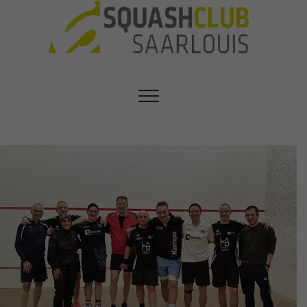
SEIT 1991 DER VEREIN FÜR HOBBY- UND
1. Squashclub
PROFISQUASHER
Saarlouis e.V.