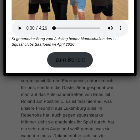
Court pflügen konnte wie sonst. Und ohne dass
ich irgendetwas Überraschendes schreibe: das
Spiel mit Philip gegen Olli ging über wieviele
Sätze? Richtig! Bei wechselnden Satzgewinnen
in den ersten 4 Sätzen, genialen Ballwechseln
KI-generierter Song zum Aufstieg beider Mannschaften des 1.
und haarsträubenden Fehlern auf beiden
Squashclubs Saarlouis im April 2026
Seiten, kam es auf den 5. an und hier hatte Olli
nach hartem Kampf und ganz engem Spiel
zum Bericht
(insgesamt nur 4 Punkte Differenz) mit 11:8 die
Oberhand, gewann also mit Kampfgeist und
Erfahrung gegen unseren Jüngling Philip und
sorgte somit für den Ehrenpunkt, natürlich nicht
für uns, sondern die Gäste. Sehr gespannt war
man auf das Aufeinandertreffen von Enas mit
Roland auf Position 1. Es ist faszinierend, was
unsere Freundin aus Luxemburg alles im
Repertoire hat, auch gegen squashstarke
Männer zieht sie gnadenlos ihr Spiel durch, hat
ein sehr gutes Auge und weiß genau, was sie
wann tun muss. Roland mühte sich, setzte