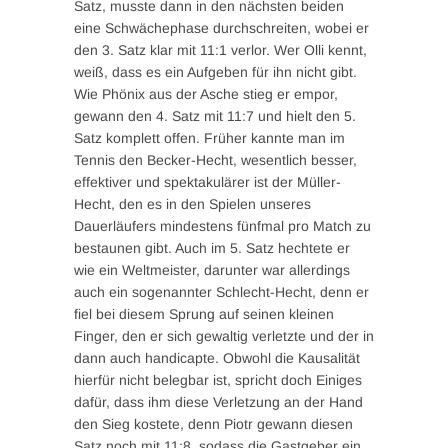
Satz, musste dann in den nächsten beiden
eine Schwächephase durchschreiten, wobei er
den 3. Satz klar mit 11:1 verlor. Wer Olli kennt,
weiß, dass es ein Aufgeben für ihn nicht gibt.
Wie Phönix aus der Asche stieg er empor,
gewann den 4. Satz mit 11:7 und hielt den 5.
Satz komplett offen. Früher kannte man im
Tennis den Becker-Hecht, wesentlich besser,
effektiver und spektakulärer ist der Müller-
Hecht, den es in den Spielen unseres
Dauerläufers mindestens fünfmal pro Match zu
bestaunen gibt. Auch im 5. Satz hechtete er
wie ein Weltmeister, darunter war allerdings
auch ein sogenannter Schlecht-Hecht, denn er
fiel bei diesem Sprung auf seinen kleinen
Finger, den er sich gewaltig verletzte und der in
dann auch handicapte. Obwohl die Kausalität
hierfür nicht belegbar ist, spricht doch Einiges
dafür, dass ihm diese Verletzung an der Hand
den Sieg kostete, denn Piotr gewann diesen
Satz noch mit 11:8, sodass die Gastgeber ein