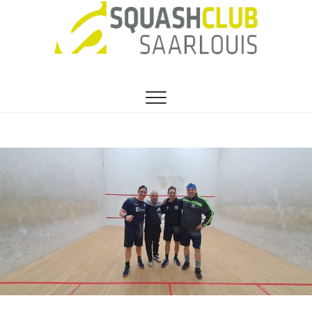
SEIT 1991 DER VEREIN FÜR HOBBY- UND
1. Squashclub
PROFISQUASHER
Saarlouis e.V.