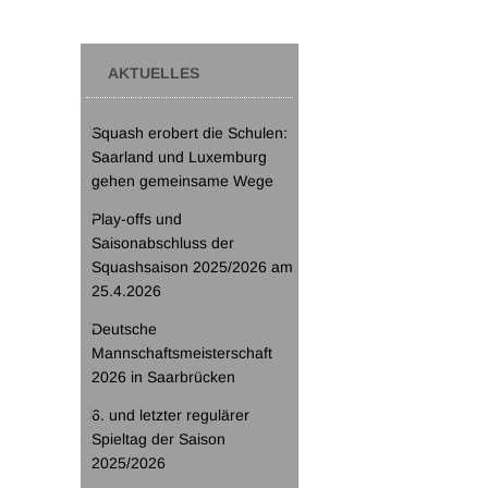
AKTUELLES
Squash erobert die Schulen:
Saarland und Luxemburg
gehen gemeinsame Wege
Play-offs und
Saisonabschluss der
Squashsaison 2025/2026 am
25.4.2026
Deutsche
Mannschaftsmeisterschaft
2026 in Saarbrücken
6. und letzter regulärer
Spieltag der Saison
2025/2026