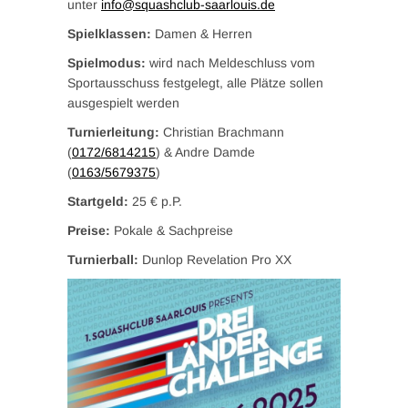
unter
info@squashclub-saarlouis.de
Spielklassen:
Damen & Herren
Spielmodus:
wird nach Meldeschluss vom
Sportausschuss festgelegt, alle Plätze sollen
ausgespielt werden
Turnierleitung:
Christian Brachmann
(
0172/6814215
) & Andre Damde
(
0163/5679375
)
Startgeld:
25 € p.P.
Preise:
Pokale & Sachpreise
Turnierball:
Dunlop Revelation Pro XX