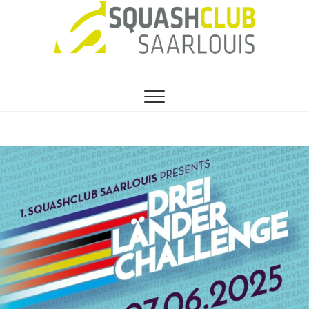
SEIT 1991 DER VEREIN FÜR HOBBY- UND
1. Squashclub
PROFISQUASHER
Saarlouis e.V.