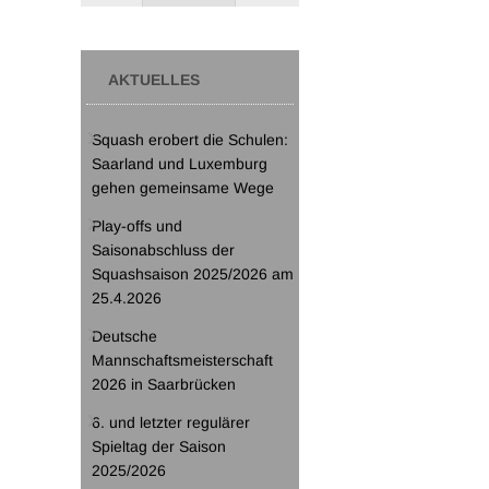
AKTUELLES
Squash erobert die Schulen:
Saarland und Luxemburg
gehen gemeinsame Wege
Play-offs und
Saisonabschluss der
Squashsaison 2025/2026 am
25.4.2026
Deutsche
Mannschaftsmeisterschaft
2026 in Saarbrücken
6. und letzter regulärer
Spieltag der Saison
2025/2026